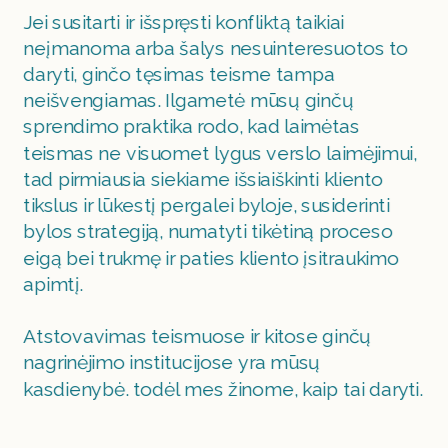
Jei susitarti ir išspręsti konfliktą taikiai 
neįmanoma arba šalys nesuinteresuotos to 
daryti, ginčo tęsimas teisme tampa 
neišvengiamas. Ilgametė mūsų ginčų 
sprendimo praktika rodo, kad laimėtas 
teismas ne visuomet lygus verslo laimėjimui, 
tad pirmiausia siekiame išsiaiškinti kliento 
tikslus ir lūkestį pergalei byloje, susiderinti 
bylos strategiją, numatyti tikėtiną proceso 
eigą bei trukmę ir paties kliento įsitraukimo 
apimtį.
Atstovavimas teismuose ir kitose ginčų 
nagrinėjimo institucijose yra mūsų 
kasdienybė. todėl mes žinome, kaip tai daryti.