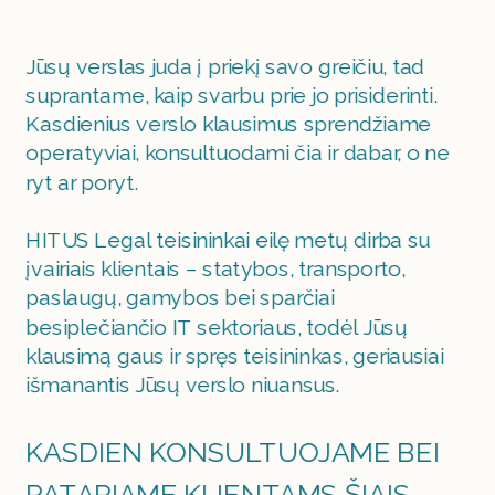
Jūsų verslas juda į priekį savo greičiu, tad 
suprantame, kaip svarbu prie jo prisiderinti. 
Kasdienius verslo klausimus sprendžiame 
operatyviai, konsultuodami čia ir dabar, o ne 
ryt ar poryt.
HITUS Legal teisininkai eilę metų dirba su 
įvairiais klientais – statybos, transporto, 
paslaugų, gamybos bei sparčiai 
besiplečiančio IT sektoriaus, todėl Jūsų 
klausimą gaus ir spręs teisininkas, geriausiai 
išmanantis Jūsų verslo niuansus.
KASDIEN KONSULTUOJAME BEI 
PATARIAME KLIENTAMS ŠIAIS 